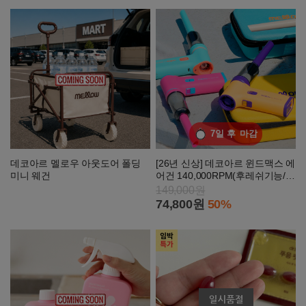
7일 후
마감
데코아르 멜로우 아웃도어 폴딩
[26년 신상] 데코아르 윈드맥스 에
미니 웨건
어건 140,000RPM(후레쉬기능/카
라비너포함)
149,000원
74,800원
50%