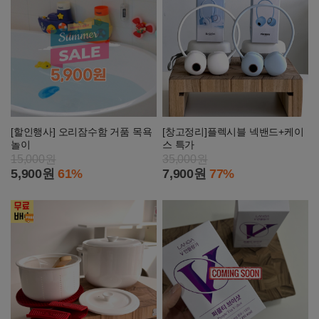
[할인행사] 오리잠수함 거품 목욕
[창고정리]플렉시블 넥밴드+케이
놀이
스 특가
15,000원
35,000원
5,900원
61%
7,900원
77%