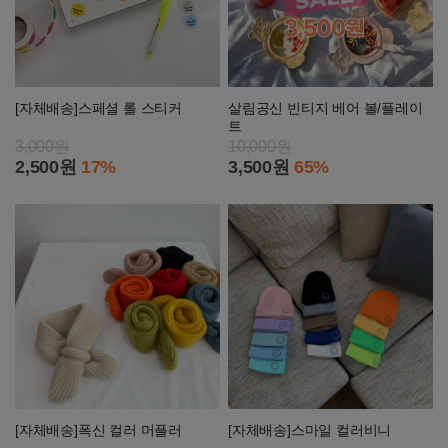
[자체배송]스페셜 롤 스티커
살림공신 빈티지 베어 볼/플레이
트
3,000원
10,000원
2,500원
17%
3,500원
65%
[자체배송]폭신 컬러 머플러
[자체배송]스마일 컬러비니