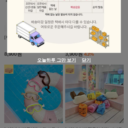
[자체배송] 반팔 카라 티셔츠
[특!]창고정리 세일!!!!
6,900원
8,900원
3,900원
43%
오늘하루 그만 보기
닫기