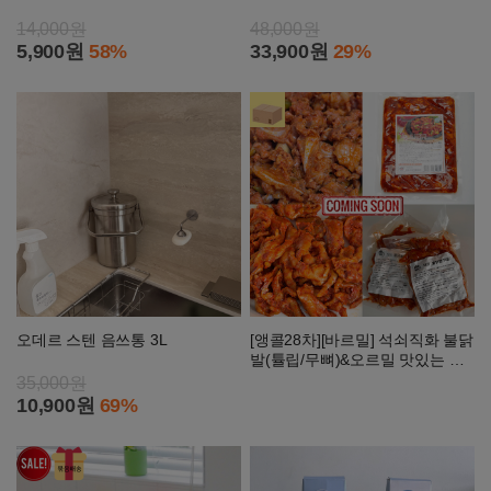
14,000원
48,000원
5,900원
58%
33,900원
29%
오데르 스텐 음쓰통 3L
[앵콜28차][바르밀] 석쇠직화 불닭
발(튤립/무뼈)&오르밀 맛있는 양
념오돌뼈
35,000원
10,900원
69%