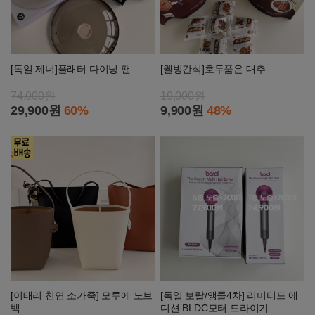
[독일 제너]플래터 다이닝 팬
[웰빙간식]호두품은 대추
74,000원
19,000원
29,900원
60%
9,900원
48%
[이태리 천연 소가죽] 모루에 노브
[독일 보랄/앵콜4차] 리미티드 에
백
디션 BLDC모터 드라이기