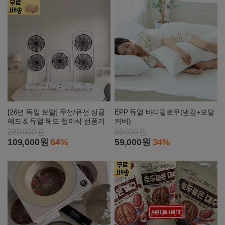
[26년 독일 보랄] 무선/유선 싱글
EPP 듀얼 바디필로우(냉감+모달
헤드 & 듀얼 헤드 접이식 선풍기
커버)
299,000원
89,000원
109,000원
64%
59,000원
34%