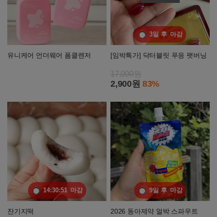
3일 후
마감
유니케어 언더웨어 폼클렌저
[임박특가] 닥터블릿 푸응 팻버닝
17,000원
2,900원
83%
14:30:47
마감
9일 후
마감
잔기지떡
2026 동아제약 얼박 스파우트