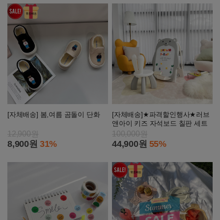
[자체배송] 봄,여름 곰돌이 단화
[자체배송]★파격할인행사★러브
앤아이 키즈 자석보드 칠판 세트
12,900원
100,000원
8,900원
31%
44,900원
55%