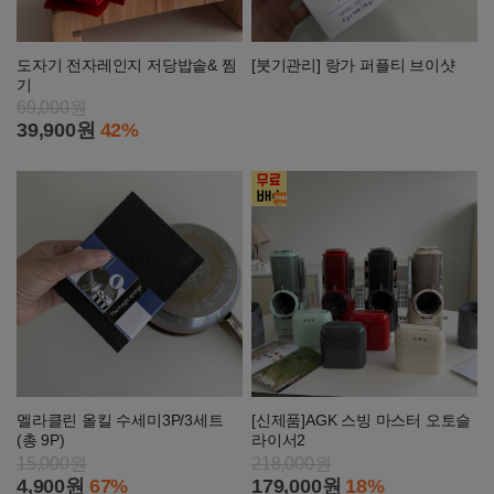
도자기 전자레인지 저당밥솥& 찜
[붓기관리] 랑가 퍼플티 브이샷
기
69,000원
39,900원
42%
멜라클린 올킬 수세미3P/3세트
[신제품]AGK 스빙 마스터 오토슬
(총 9P)
라이서2
15,000원
218,000원
4,900원
67%
179,000원
18%