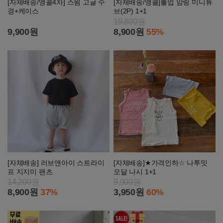
[자체배송/앵콜4차] 스윔 고글 수
[자체배송/앵콜]롤업 암링 미니튜
경+케이스
브(2P) 1+1
19,800원
9,900원
8,900원
55%
[자체배송] 러브앤아이 스트라이
[자체배송]★가격인하☆ 나투밋
프 지지미 팬츠
모달 나시 1+1
14,200원
9,900원
8,900원
37%
3,950원
60%