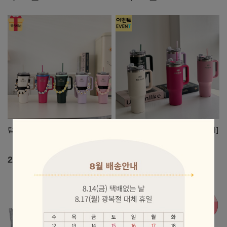
텀블러 꾸미기 모음전
[대용량텀블러바로주목!/앵콜3차]
스웨덴 폴바롤 라페 텀블러
1180ml
69,000원
2,500원
15,900원
77%