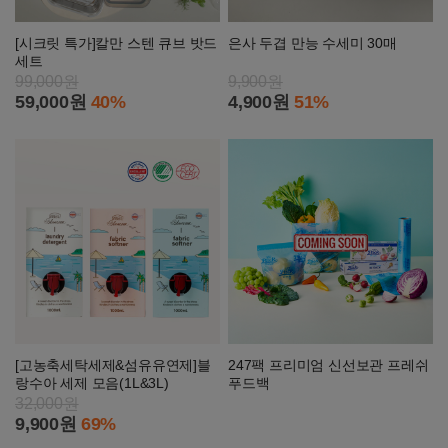
[시크릿 특가]칼만 스텐 큐브 밧드
은사 두겹 만능 수세미 30매
세트
99,000원
9,900원
59,000원
40%
4,900원
51%
[고농축세탁세제&섬유유연제]블
247팩 프리미엄 신선보관 프레쉬
랑수아 세제 모음(1L&3L)
푸드백
32,000원
9,900원
69%