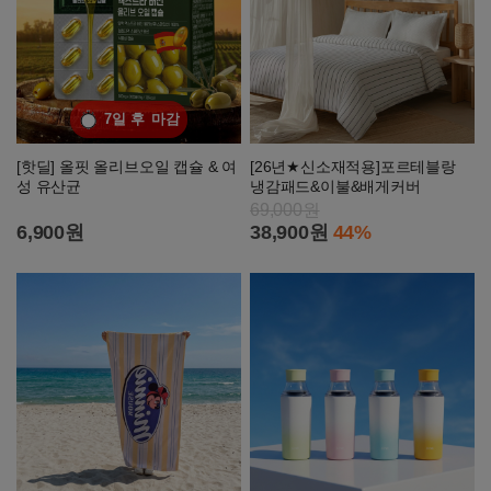
7일 후
마감
[핫딜] 올핏 올리브오일 캡슐 & 여
[26년★신소재적용]포르테블랑
성 유산균
냉감패드&이불&배게커버
69,000원
6,900원
38,900원
44%