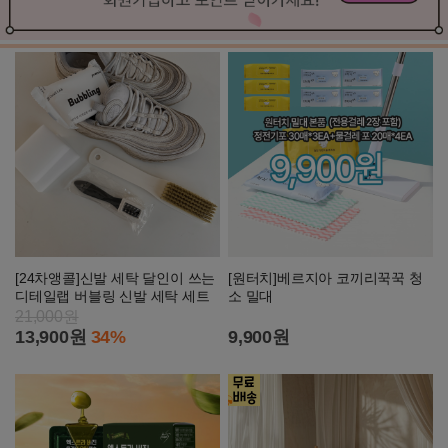
[24차앵콜]신발 세탁 달인이 쓰는
[원터치]베르지아 코끼리꾹꾹 청
디테일랩 버블링 신발 세탁 세트
소 밀대
21,000원
13,900원
34%
9,900원