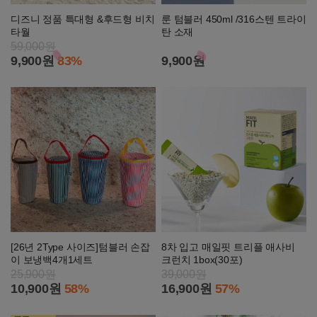
디즈니 정품 특대형 &후드형 비치
룬 텀블러 450ml /316스텐 트라이
타월
탄 소재
59,000원
9,900원
83%
9,900원
[26년 2Type 사이즈]텀블러 손잡
8차 입고 매일핏 트리플 애사비
이 보냉백4개1세트
크런치 1box(30포)
25,900원
39,000원
10,900원
58%
16,900원
57%