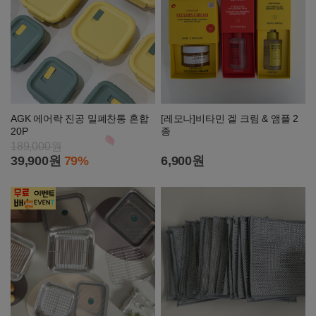
AGK 에어락 진공 밀폐찬통 혼합
[레모나]비타민 겔 크림 & 앰플 2
20P
종
189,000원
39,900원
79%
6,900원