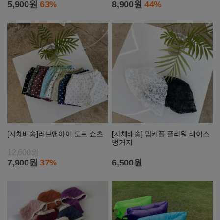
5,900원
63%
8,900원
44%
[자체배송]러브앤아이 도트 쇼츠
[자체배송] 맘커플 플라워 레이스
벙거지
12,600원
7,900원
37%
6,500원