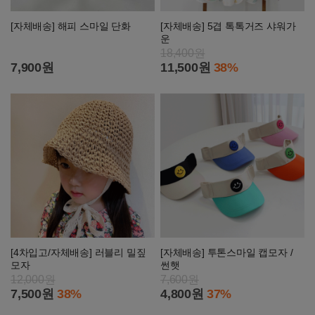
[자체배송] 해피 스마일 단화
[자체배송] 5겹 톡톡거즈 샤워가
운
18,400원
7,900원
11,500원
38%
[4차입고/자체배송] 러블리 밀짚
[자체배송] 투톤스마일 캡모자 /
모자
썬햇
12,000원
7,600원
7,500원
38%
4,800원
37%