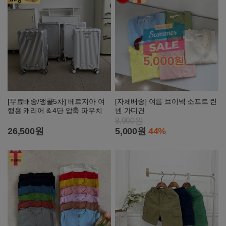
[무료배송/앵콜5차] 베르지아 여
[자체배송] 여름 브이넥 소프트 린
행용 캐리어 & 4단 압축 파우치
넨 가디건
8,900원
26,500원
5,000원
44%