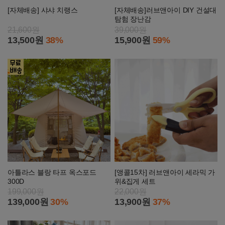
[자체배송] 샤샤 치랭스
[자체배송]러브앤아이 DIY 건설대
탐험 장난감
21,600원
39,000원
13,500원
38%
15,900원
59%
아틀라스 블랑 타프 옥스포드
[앵콜15차] 러브앤아이 세라믹 가
300D
위&집게 세트
199,000원
22,000원
139,000원
30%
13,900원
37%